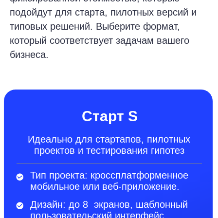
Стандарт М
Для малого и среднего бизнеса, SaaS,
eCommerce, CRM и B2B-платформ
Тип проекта: веб-приложение
или кроссплатформенное
мобильное приложение.
Дизайн: до 12 экранов,
адаптированный шаблонный дизайн
с элементами кастомизации.
Функциональность:
до 5 пользовательских сценариев
Интеграции: до 3 сторонних
сервисов (например, CRM, ERP,
платёжный шлюз, аналитика)
Тестирование: ручное тестирование
QA
Документация: техническая +
пользовательская инструкция.