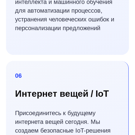
13
лет
опыта