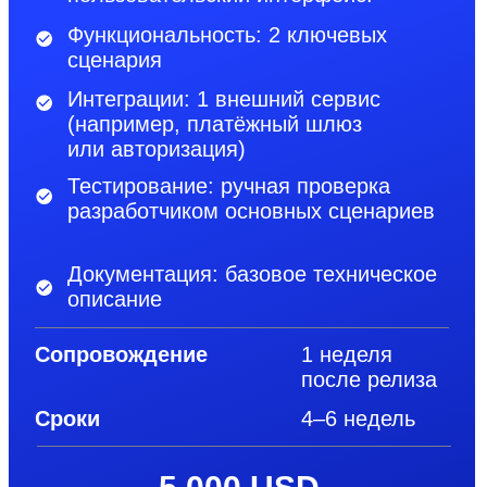
Сопровождение
1 месяц
после релиза
Сроки
8–12 недель
15 000 USD
Заказать
Комплекс L
Для масштабируемых продуктов
и сложных процессов
Тип проекта: комплексное web или
mobile решение.