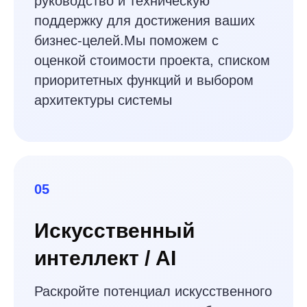
выпуска функций.
WEB
FRONTEND
BACKEND
Посмотреть всё ➔
Технологии
2027
Mobile
Frontend
Backend
Cloud
Blockchain
Database
AI/ML
Big Data/BI