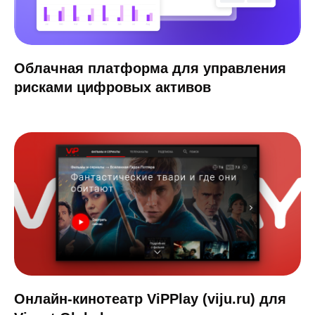
Онлайн-кинотеатр ViPPlay (viju.ru) для
Viasat Global
Разработка мобильных
приложений
Создаем мобильные приложения для iOS
и Android с продуманным UX, высокой
безопасностью и готовностью к
масштабированию. Ваш продукт будет
удобен пользователям и эффективен для
бизнеса.