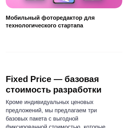
Интеграции: 1 внешний сервис
(например, платёжный шлюз
или авторизация)
Тестирование: ручная проверка
разработчиком основных сценариев
Документация: базовое техническое
описание
Сопровождение
1 неделя
после релиза
Сроки
4–6 недель
5 000 USD
Заказать