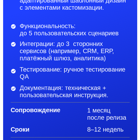
Ваш проект выходит
за рамки типовых решений
и требует особого подхода?
Мы работаем с нестандартной
архитектурой, интеграциями, сложной
логикой и обеспечиваем долгосрочную
поддержку. Узнайте условия и стоимость
разработки индивидуальных цифровых
решений на заказ: