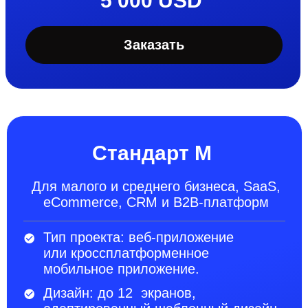
Дизайн: до 20 экранов, полностью
кастомизированный дизайн
Функциональность: до 8
пользовательских сценариев
Тестирование: тестирование QA +
тест-кейсы
Интеграции: до 5 сервисов
(например, 1С, Salesforce, API,
логистика, email и др.)
Документация: полное проектное и
архитектурное описание.
Сопровождение
3 месяца
техподдержки
Сроки
14–20 недель
25 000 USD
Заказать