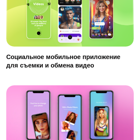
фиксированной стоимостью, которые
подойдут для старта, пилотных версий и
типовых решений. Выберите формат,
который соответствует задачам вашего
бизнеса.
Старт S
Идеально для стартапов, пилотных
проектов и тестирования гипотез
Тип проекта: кроссплатформенное
мобильное или веб-приложение.
Дизайн: до 8 экранов, шаблонный
пользовательский интерфейс.
Функциональность: 2 ключевых
сценария