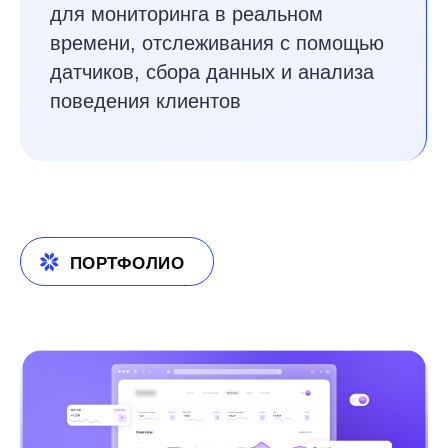
С 2013 года мы накопили огромный
опыт в создании решений в области
искусственного интеллекта, IoT, BI,
больших данных, блокчейна, CRM и
ERP
О компании
50+
Технических экспертов
57+
97%