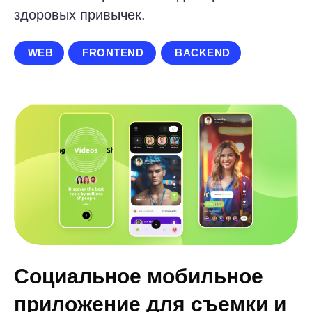
Связаться с нами
Минск, Беларусь, 220114
пр. Независимости, д.145,
пом. 1Н, ком. 8К
info@akod.by
+375 33 387 27 86