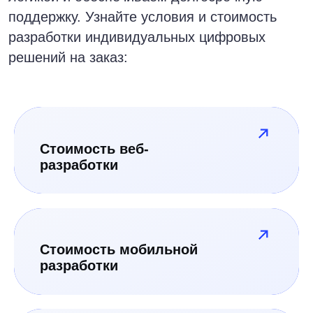
Готовы воплотить
свою идею в жизнь?
Получите бесплатную
консультацию от наших tech
экспертов
Напишите нам
Заказать звонок