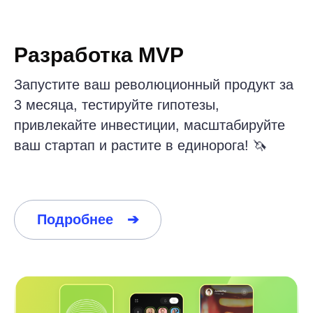
Мобильный фоторедактор для
технологического стартапа
Fixed Price — базовая
стоимость разработки
Кроме индивидуальных ценовых
предложений, мы предлагаем три
базовых пакета с выгодной